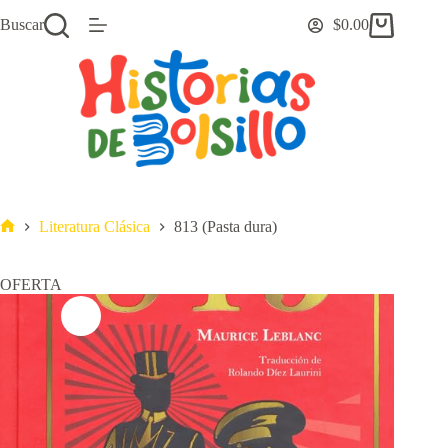
Saltar
Buscar
$
0.00
al
Carro
contenido
de
compra
Literatura Clásica
813 (Pasta dura)
Inicio
OFERTA