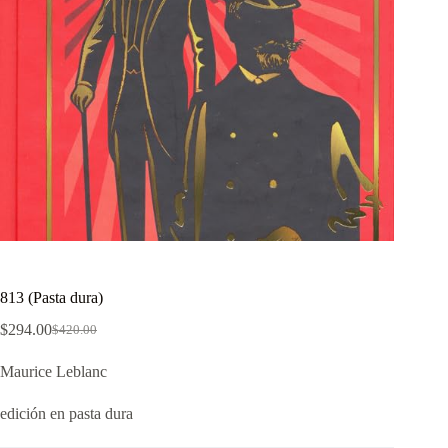
813 (Pasta dura)
$
294.00
$
420.00
El
El
precio
precio
Maurice Leblanc
original
actual
era:
es:
$420.00.
$294.00.
edición en pasta dura