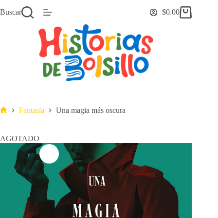
Saltar
Buscar
$
0.00
al
Carro
contenido
de
compra
Fantasía
Una magia más oscura
Inicio
AGOTADO