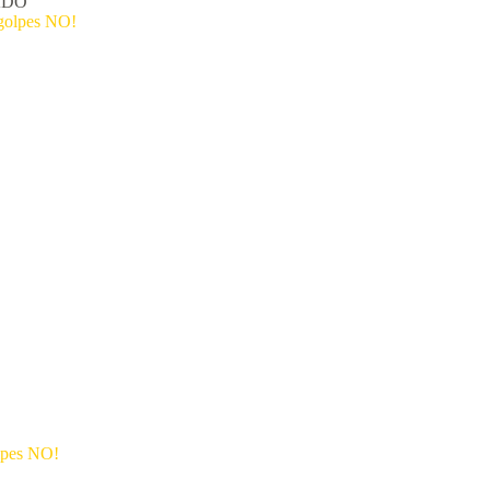
ADO
lpes NO!