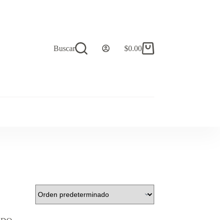
Buscar
$
0.00
Carro
de
compra