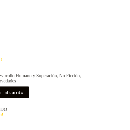
!
sarrollo Humano y Superación
,
No Ficción
,
vedades
r al carrito
ADO