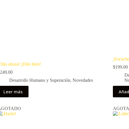
¡Escucha
Dilo ahora! ¡Dilo bien!
$
199.00
249.00
De
Desarrollo Humano y Superación
,
Novedades
No
Leer más
Añadi
AGOTADO
AGOT