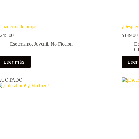
Cuaderno de brujas!
¡Despier
245.00
$
149.00
Esoterismo
,
Juvenil
,
No Ficción
De
Of
Leer más
Leer
AGOTADO