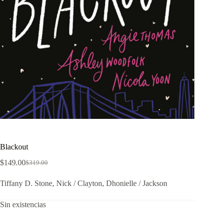
Blackout
$
149.00
$
319.00
El
El
precio
precio
Tiffany D. Stone, Nick / Clayton, Dhonielle / Jackson
original
actual
era:
es:
$319.00.
$149.00.
Sin existencias