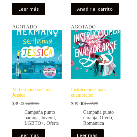
$329.00.
$149.00.
$349.00.
$149.00.
Leer más
Añadir al carrito
AGOTADO
AGOTADO
Mi hermano se llama
Instrucciones para
Jessica
enamorarse
$
99.00
$
99.00
$
249.00
$
339.00
El
El
El
El
precio
precio
precio
precio
Campaña punto
Campaña punto
original
actual
original
actual
naranja
,
Juvenil
,
naranja
,
Oferta
,
era:
es:
era:
es:
LGBTQ+
,
Oferta
Romántica
$249.00.
$99.00.
$339.00.
$99.00.
Leer más
Leer más