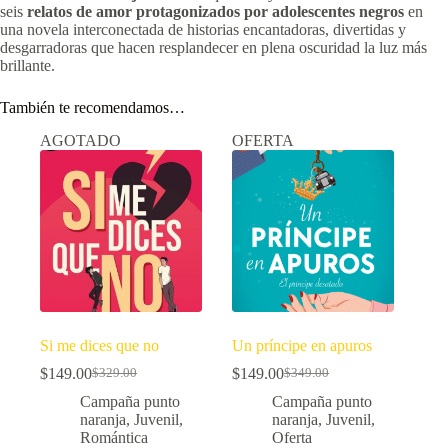
seis
relatos de amor
protagonizados por adolescentes negros
en
una novela interconectada de historias encantadoras, divertidas y
desgarradoras que hacen resplandecer en plena oscuridad la luz más
brillante.
También te recomendamos…
AGOTADO
OFERTA
Si me dices que no
Un príncipe en apuros
$
149.00
$
149.00
$
329.00
$
349.00
El
El
El
El
precio
precio
precio
precio
Campaña punto
Campaña punto
original
actual
original
actual
naranja
,
Juvenil
,
naranja
,
Juvenil
,
era:
es:
era:
es:
Romántica
Oferta