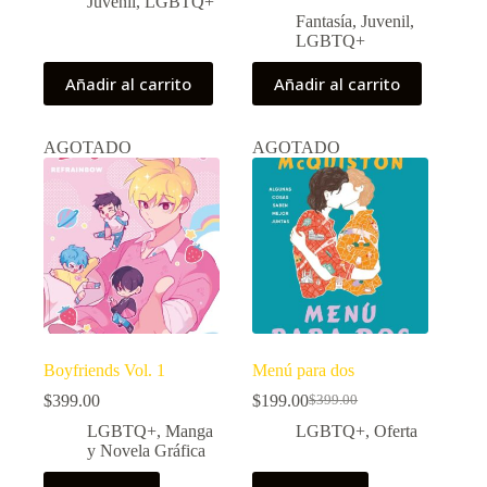
Juvenil
,
LGBTQ+
Fantasía
,
Juvenil
,
LGBTQ+
Añadir al carrito
Añadir al carrito
AGOTADO
AGOTADO
Boyfriends Vol. 1
Menú para dos
$
399.00
$
199.00
$
399.00
El
El
precio
precio
LGBTQ+
,
Manga
LGBTQ+
,
Oferta
original
actual
y Novela Gráfica
era:
es:
$399.00.
$199.00.