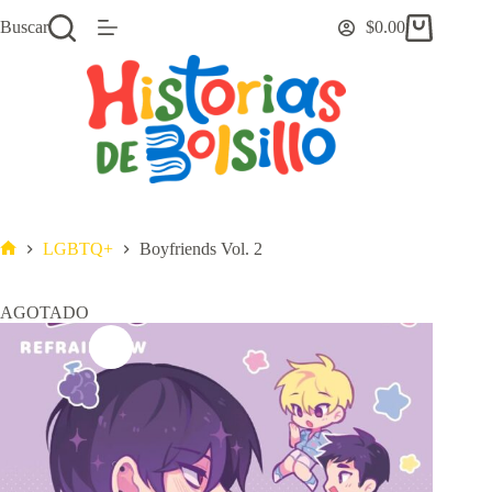
Saltar
Buscar
$
0.00
al
Carro
contenido
de
compra
LGBTQ+
Boyfriends Vol. 2
Inicio
AGOTADO