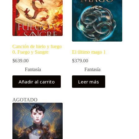
Canción de hielo y fuego
0. Fuego y Sangre
El último mago 1
$
639.00
$
379.00
Fantasía
Fantasía
Añadir al carrito
Leer más
AGOTADO