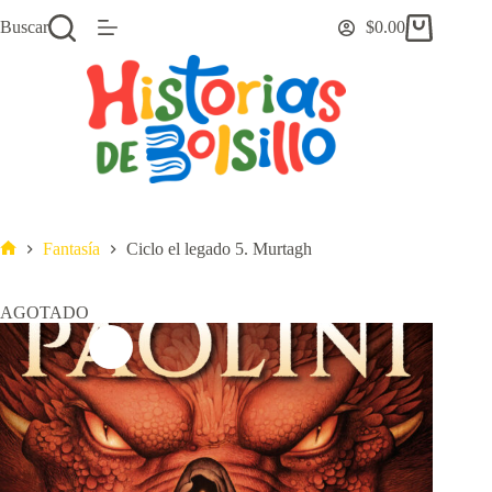
Saltar
Buscar
$
0.00
al
Carro
contenido
de
compra
Fantasía
Ciclo el legado 5. Murtagh
Inicio
AGOTADO