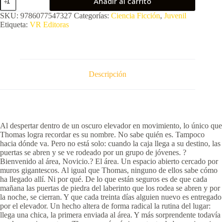
Añadir al carrito
Runner
1
SKU:
9786077547327
Categorías:
Ciencia Ficción
,
Juvenil
Correr
Etiqueta:
VR Editoras
o
morir
cantidad
Descripción
Al despertar dentro de un oscuro elevador en movimiento, lo único que
Thomas logra recordar es su nombre. No sabe quién es. Tampoco
hacia dónde va. Pero no está solo: cuando la caja llega a su destino, las
puertas se abren y se ve rodeado por un grupo de jóvenes. ?
Bienvenido al área, Novicio.? El área. Un espacio abierto cercado por
muros gigantescos. Al igual que Thomas, ninguno de ellos sabe cómo
ha llegado allí. Ni por qué. De lo que están seguros es de que cada
mañana las puertas de piedra del laberinto que los rodea se abren y por
la noche, se cierran. Y que cada treinta días alguien nuevo es entregado
por el elevador. Un hecho altera de forma radical la rutina del lugar:
llega una chica, la primera enviada al área. Y más sorprendente todavía