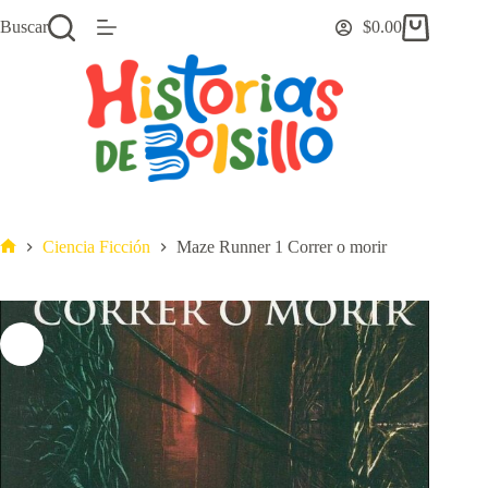
Saltar
Buscar
$
0.00
al
Carro
contenido
de
compra
Ciencia Ficción
Maze Runner 1 Correr o morir
Inicio