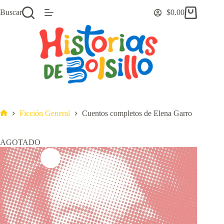
Saltar
Buscar
$
0.00
al
Carro
contenido
de
compra
Ficción General
Cuentos completos de Elena Garro
Inicio
AGOTADO