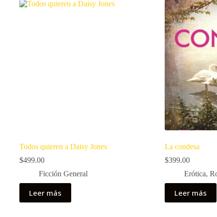
Todos quieren a Daisy Jones
La condesa
$
499.00
$
399.00
Ficción General
Erótica
,
R
Leer más
Leer más