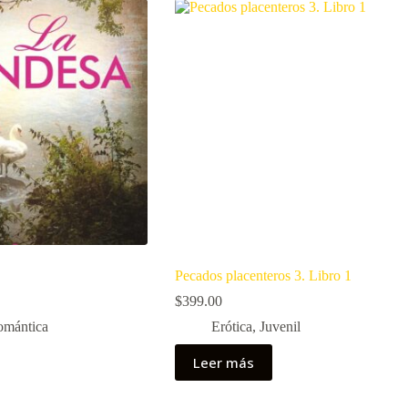
Pecados placenteros 3. Libro 1
$
399.00
omántica
Erótica
,
Juvenil
Leer más