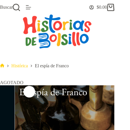
Saltar
Buscar
$
0.00
al
Carro
contenido
de
compra
Histórica
El espía de Franco
Inicio
AGOTADO