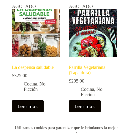
AGOTADO
AGOTADO
La despensa saludable
Parrilla Vegetariana
(Tapa dura)
$
325.00
$
295.00
Cocina
,
No
Ficción
Cocina
,
No
Ficción
Leer más
Leer más
Utilizamos cookies para garantizar que le brindamos la mejor
Copyright © 2026 - Creado por Historias de Bolsillo