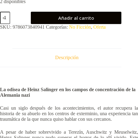
2 disponibles
El
Añadir al carrito
hombre
que
SKU:
9786073840941
Categorías:
No Ficción
,
Oferta
nunca
escapo
de
auschwitz
cantidad
Descripción
La odisea de Heinz Salinger en los campos de concentración de la
Alemania nazi
Casi un siglo después de los acontecimientos, el autor recupera la
historia de su abuelo en los centros de exterminio, una experiencia tan
traumática de la que nunca quiso hablar con sus cercanos.
A pesar de haber sobrevivido a Terezín, Auschwitz y Meuselwitz,
Heinz Salinger nunca pudo superar el horror de lo allí vivido. Este