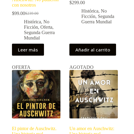
$
299.00
con nosotros
Histórica
,
No
$
99.00
$
239.00
El
El
Ficción
,
Segunda
precio
precio
Histórica
,
No
Guerra Mundial
original
actual
Ficción
,
Oferta
,
era:
es:
Segunda Guerra
$239.00.
$99.00.
Mundial
Leer más
Añadir al carrito
OFERTA
AGOTADO
El pintor de Auschwitz.
Un amor en Auschwitz:
Una historia real
Una historia real