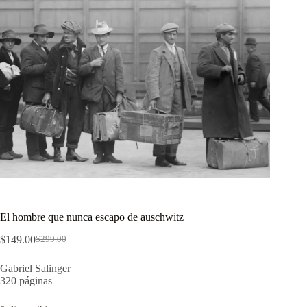
El hombre que nunca escapo de auschwitz
$
149.00
$
299.00
El
El
precio
precio
Gabriel Salinger
original
actual
320 páginas
era:
es:
$299.00.
$149.00.