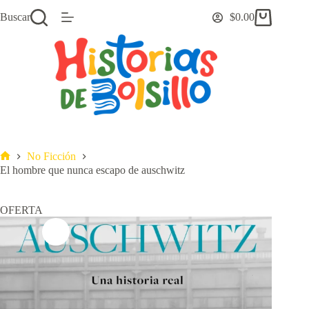
Saltar
Buscar
$
0.00
al
Carro
contenido
de
compra
No Ficción
Inicio
El hombre que nunca escapo de auschwitz
OFERTA