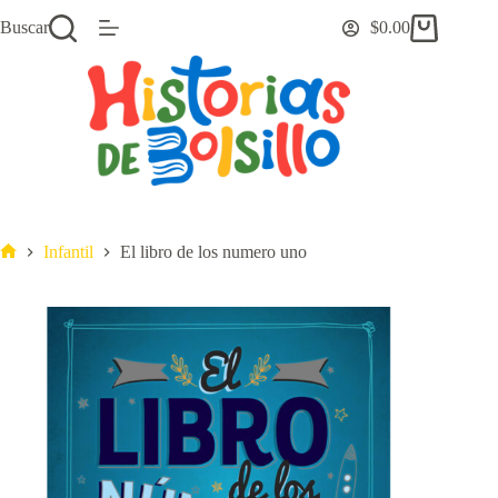
Saltar
Buscar
$
0.00
al
Carro
contenido
de
compra
Infantil
El libro de los numero uno
Inicio