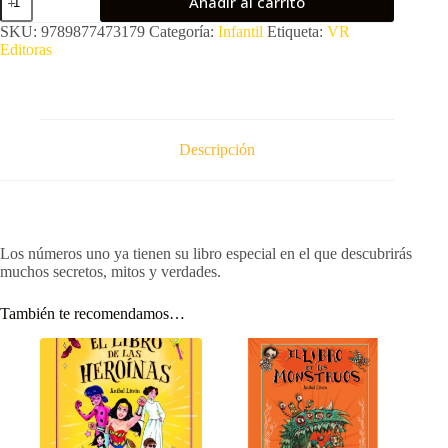
Añadir al carrito
libro
de
SKU:
9789877473179
Categoría:
Infantil
Etiqueta:
VR
los
Editoras
numero
uno
cantidad
Descripción
Los números uno ya tienen su libro especial en el que descubrirás
muchos secretos, mitos y verdades.
También te recomendamos…