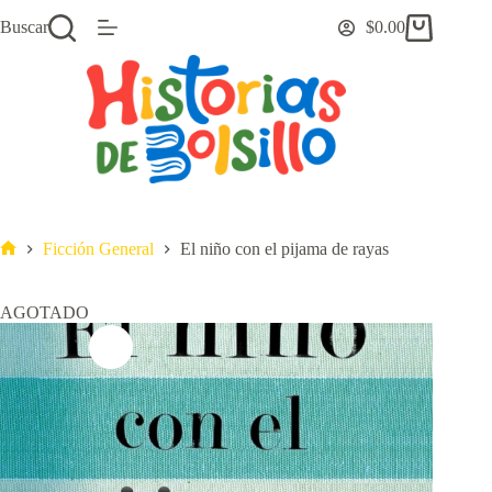
Saltar
Buscar
$
0.00
al
Carro
contenido
de
compra
Ficción General
El niño con el pijama de rayas
Inicio
AGOTADO