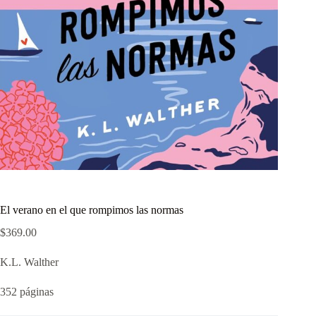
El verano en el que rompimos las normas
$
369.00
K.L. Walther
352 páginas