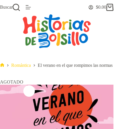
Saltar
Buscar
$
0.00
al
Carro
contenido
de
compra
Romántica
El verano en el que rompimos las normas
Inicio
AGOTADO