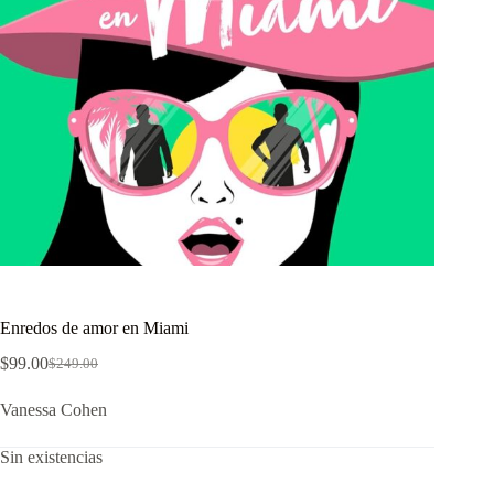
Enredos de amor en Miami
$
99.00
$
249.00
El
El
precio
precio
Vanessa Cohen
original
actual
era:
es:
$249.00.
$99.00.
Sin existencias