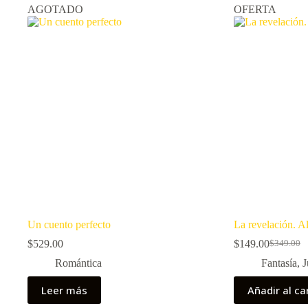
AGOTADO
OFERTA
Un cuento perfecto
La revelación. A
$
529.00
$
149.00
$
349.00
El
El
precio
precio
Romántica
Fantasía
,
J
original
actual
era:
es:
Leer más
Añadir al ca
$349.00.
$149.00.