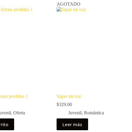
AGOTADO
lmas perdidas 1
Sigue mi voz
$
329.00
uvenil
,
Oferta
Juvenil
,
Romántica
rrito
Leer más