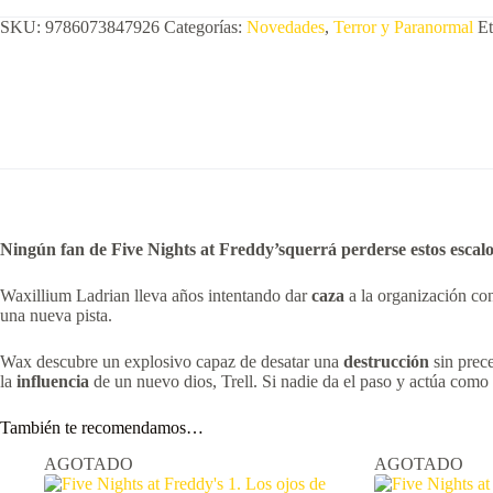
SKU:
9786073847926
Categorías:
Novedades
,
Terror y Paranormal
Et
N
ingún fan de
F
ive
N
ights at
F
reddy’squerrá perderse estos
escalo
Waxillium Ladrian lleva años intentando dar
caza
a la organización co
una nueva pista.
Wax descubre un explosivo capaz de desatar una
destrucción
sin prec
la
influencia
de un nuevo dios, Trell. Si nadie da el paso y actúa como 
También te recomendamos…
AGOTADO
AGOTADO