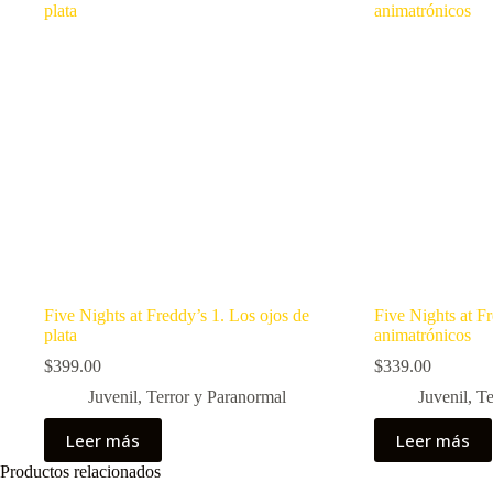
Five Nights at Freddy’s 1. Los ojos de
Five Nights at Fr
plata
animatrónicos
$
399.00
$
339.00
Juvenil
,
Terror y Paranormal
Juvenil
,
Te
Leer más
Leer más
Productos relacionados