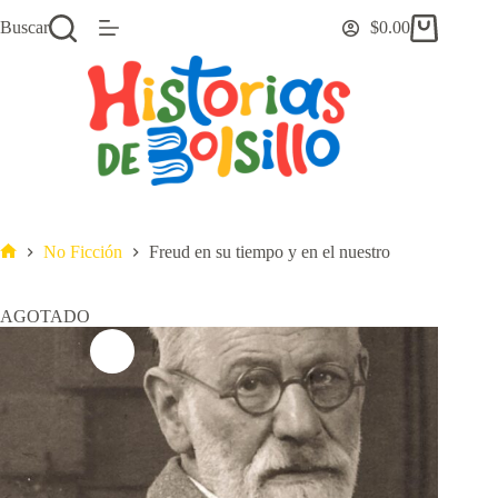
Saltar
Buscar
$
0.00
al
Carro
contenido
de
compra
No Ficción
Freud en su tiempo y en el nuestro
Inicio
AGOTADO