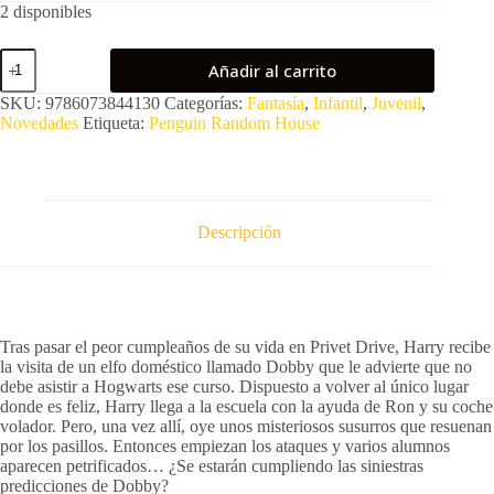
2 disponibles
Harry
Añadir al carrito
Potter
2.
SKU:
9786073844130
Categorías:
Fantasía
,
Infantil
,
Juvenil
,
La
Novedades
Etiqueta:
Penguin Random House
cámara
secreta
(nueva
portada)
cantidad
Descripción
Tras pasar el peor cumpleaños de su vida en Privet Drive, Harry recibe
la visita de un elfo doméstico llamado Dobby que le advierte que no
debe asistir a Hogwarts ese curso. Dispuesto a volver al único lugar
donde es feliz, Harry llega a la escuela con la ayuda de Ron y su coche
volador. Pero, una vez allí, oye unos misteriosos susurros que resuenan
por los pasillos. Entonces empiezan los ataques y varios alumnos
aparecen petrificados… ¿Se estarán cumpliendo las siniestras
predicciones de Dobby?