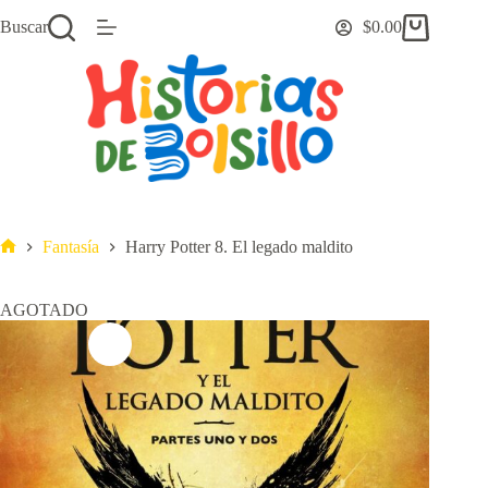
Saltar
Buscar
$
0.00
al
Carro
contenido
de
compra
Fantasía
Harry Potter 8. El legado maldito
Inicio
AGOTADO