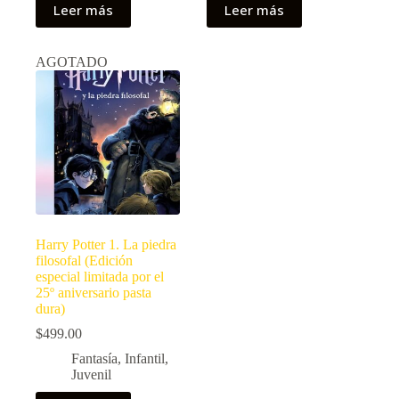
Leer más
Leer más
AGOTADO
Harry Potter 1. La piedra
filosofal (Edición
especial limitada por el
25º aniversario pasta
dura)
$
499.00
Fantasía
,
Infantil
,
Juvenil