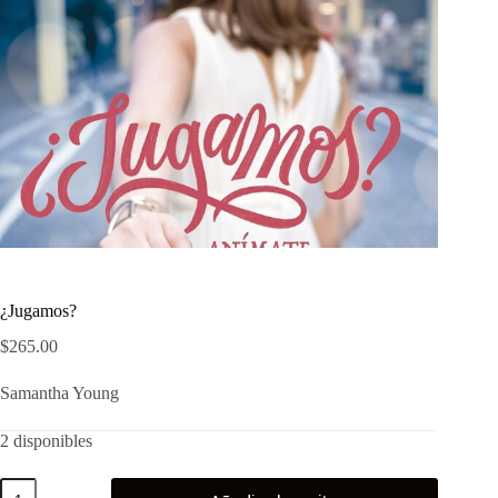
¿Jugamos?
$
265.00
Samantha Young
2 disponibles
¿Jugamos?