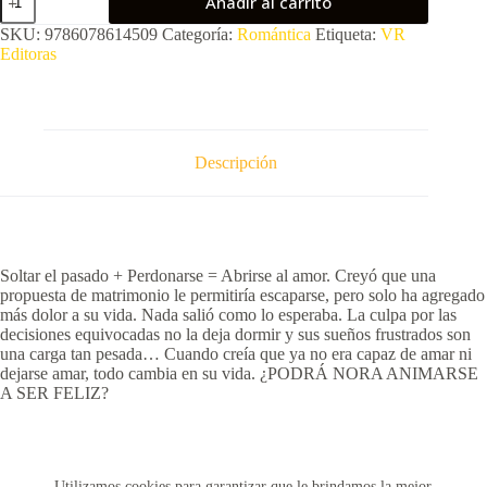
Añadir al carrito
cantidad
SKU:
9786078614509
Categoría:
Romántica
Etiqueta:
VR
Editoras
Descripción
Soltar el pasado + Perdonarse = Abrirse al amor. Creyó que una
propuesta de matrimonio le permitiría escaparse, pero solo ha agregado
más dolor a su vida. Nada salió como lo esperaba. La culpa por las
decisiones equivocadas no la deja dormir y sus sueños frustrados son
una carga tan pesada… Cuando creía que ya no era capaz de amar ni
dejarse amar, todo cambia en su vida. ¿PODRÁ NORA ANIMARSE
A SER FELIZ?
Utilizamos cookies para garantizar que le brindamos la mejor