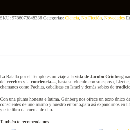
SKU:
9786073848336
Categorías:
Ciencia
,
No Ficción
,
Novedades
Et
La Batalla por el Templo es un viaje a la
vida de Jacobo
Grinberg
nar
del
cerebro
y la
conciencia
—, hasta su vínculo con su esposa, Lizette
chamanes como Pachita, cabalistas en Israel y demás sabios de
tradici
Con una pluma honesta e íntima, Grinberg nos ofrece un texto único dent
conscientes de uno mismo y nuestro entorno,para así expandirnos en lib
y este libro da cuenta de ello.
También te recomendamos…