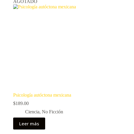
AGOTADO
Psicología autóctona mexicana
$
189.00
Ciencia
,
No Ficción
Leer más