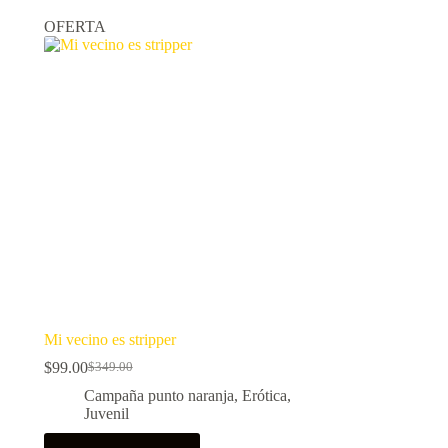
OFERTA
Mi vecino es stripper
$
99.00
$
349.00
El
El
precio
precio
Campaña punto naranja
,
Erótica
,
original
actual
Juvenil
era:
es:
$349.00.
$99.00.