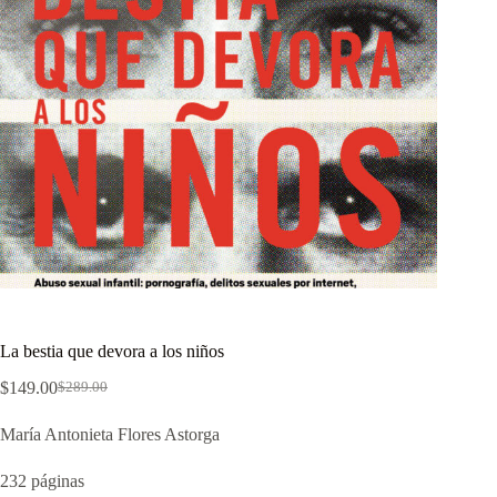
La bestia que devora a los niños
$
149.00
$
289.00
El
El
precio
precio
María Antonieta Flores Astorga
original
actual
era:
es:
$289.00.
$149.00.
232 páginas