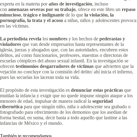
experta en la materia por
años de investigación
, incluso
con
amenazas severas por su trabajo
, ofrece en este libro un
repaso
minucioso
,
trágico e indignante
de lo que
la violación, la
pornografía, la trata y el acoso
a niñas, niños y adolescentes provoca
en las víctimas.
La periodista
revela
los
nombres
y los hechos de
pederastas y
violadores
que van desde empresarios hasta representantes de la
iglesia, juezas y abogados que, con las autoridades, encubren estos
delitos, así como funcionarios, profesores, maestras o directoras de
escuelas cómplices del abuso sexual infantil. En la investigación se
ofrecen
testimonios desgarradores de víctimas
que advierten que la
vejación no concluye con la comisión del delito: ahí inicia el infierno,
pues las secuelas los laceran toda su vida.
El propósito de esta investigación es
denunciar estas prácticas
que
mutilan la infancia y exigir que no quede impune ningún ataque a los
menores de edad, impulsar de manera radical la
seguridad
cibernética
para que ningún niño, niña o adolescente sea grabado o
fotografiado para ofrecimiento de los demonios que los asedian de
forma bestial, en suma, decir basta a todo aquello que lastime a las
infancias de México y el mundo.
También te recomendamos…