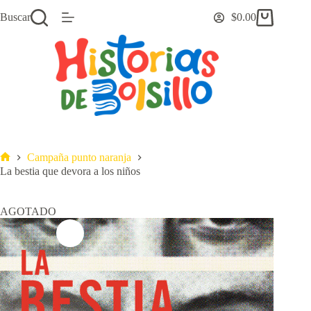
Saltar
Buscar
$
0.00
al
Carro
contenido
de
compra
Campaña punto naranja
Inicio
La bestia que devora a los niños
AGOTADO