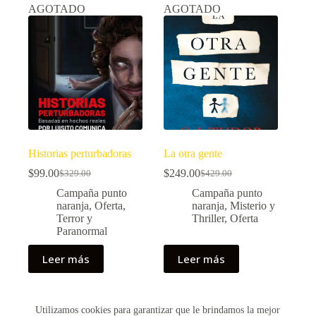
AGOTADO
AGOTADO
Historias perturbadoras
La otra gente
$
99.00
$
249.00
$
329.00
$
429.00
El
El
El
El
precio
precio
precio
precio
Campaña punto
Campaña punto
original
actual
original
actual
naranja
,
Oferta
,
naranja
,
Misterio y
era:
es:
era:
es:
Terror y
Thriller
,
Oferta
$329.00.
$99.00.
$429.00.
$249.00.
Paranormal
Leer más
Leer más
Utilizamos cookies para garantizar que le brindamos la mejor
Copyright © 2026 - Creado por Historias de Bolsillo