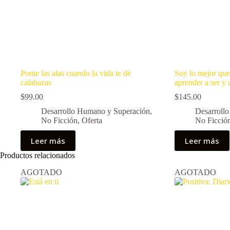
Ponte las alas cuando la vida te dé
Soy lo mejor que
calabazas
aprender a ser y a
$
99.00
$
145.00
Desarrollo Humano y Superación
,
Desarroll
No Ficción
,
Oferta
No Ficció
Leer más
Leer más
Productos relacionados
AGOTADO
AGOTADO