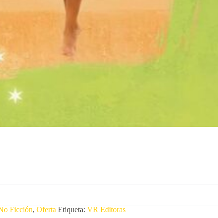
No Ficción
,
Oferta
Etiqueta:
VR Editoras