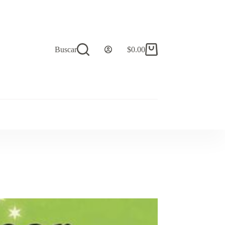
Buscar
$
0.00
Carro
de
compra