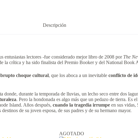
Descripción
us entusiastas lectores -fue considerado mejor libro de 2008 por
The Ne
de la crítica y ha sido finalista del Premio Booker y del National Book
abrupto choque cultural
, que los aboca a un inevitable
conflicto de i
onde, durante la temporada de lluvias, un lecho seco entre dos laguna
turaleza
. Pero la hondonada es algo más que un pedazo de tierra. Es e
Rhode Island. Años después,
cuando la tragedia irrumpe
en sus vidas,
s destinos de su joven esposa, de sus padres y de su hermano mayor.
AGOTADO