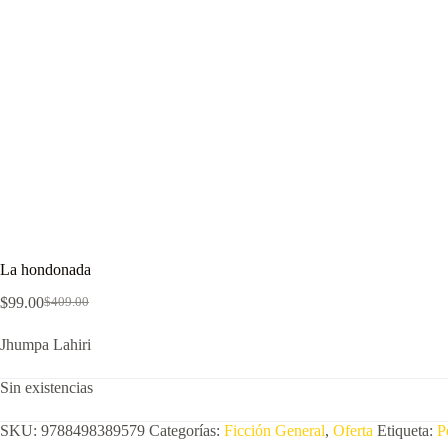
La hondonada
$
99.00
$
409.00
El
El
precio
precio
Jhumpa Lahiri
original
actual
era:
es:
$409.00.
$99.00.
Sin existencias
SKU:
9788498389579
Categorías:
Ficción General
,
Oferta
Etiqueta:
P