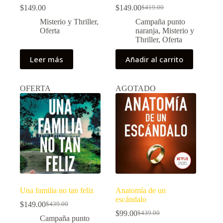
$
149.00
$
149.00
$
419.00
El
El
precio
precio
Misterio y Thriller
,
Campaña punto
original
actual
Oferta
naranja
,
Misterio y
era:
es:
Thriller
,
Oferta
$419.00.
$149.00.
Leer más
Añadir al carrito
OFERTA
AGOTADO
Una familia no tan feliz
Anatomía de un
escándalo
$
149.00
$
439.00
El
El
$
99.00
$
439.00
precio
precio
El
El
Campaña punto