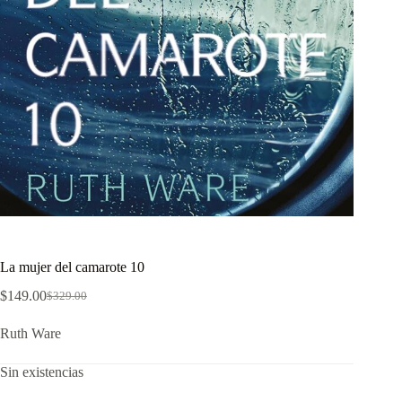
La mujer del camarote 10
$
149.00
$
329.00
El
El
precio
precio
Ruth Ware
original
actual
era:
es:
$329.00.
$149.00.
Sin existencias