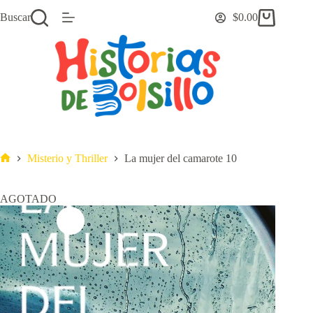
Saltar
Buscar
$
0.00
al
Carro
contenido
de
compra
Misterio y Thriller
La mujer del camarote 10
Inicio
AGOTADO