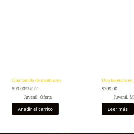
Una familia de mentirosos
Una herencia en 
$
99.00
$
399.00
$
349.00
El
El
precio
precio
Juvenil
,
Oferta
Juvenil
,
Mi
original
actual
era:
es:
Añadir al carrito
Leer más
$349.00.
$99.00.