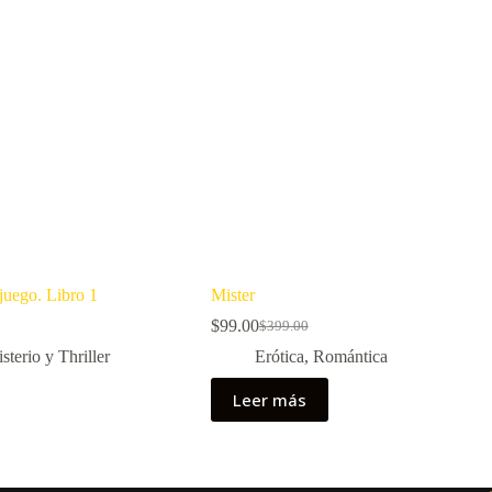
juego. Libro 1
Mister
$
99.00
$
399.00
El
El
precio
precio
sterio y Thriller
Erótica
,
Romántica
original
actual
era:
es:
Leer más
$399.00.
$99.00.