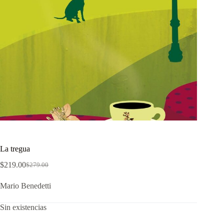
La tregua
$
219.00
$
279.00
El
El
precio
precio
Mario Benedetti
original
actual
era:
es:
$279.00.
$219.00.
Sin existencias