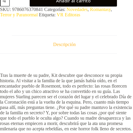
Añadir al carrito
Starlings
cantidad
SKU:
9786076370841
Categorías:
Novedades
,
Romantasy
,
Terror y Paranormal
Etiqueta:
VR Editoras
Descripción
Tras la muerte de su padre, Kit descubre que desconoce su propia
historia. Al visitar a la familia de la que jamás había oído, en el
encantador pueblo de Rosemont, todo es perfecto: las rosas florecen
todo el año y un chico atractivo se ha convertido en su guía. Las
mujeres Starling parecen ser el corazón del lugar y el celebrado Día de
la Coronación está a la vuelta de la esquina. Pero, cuanto más tiempo
pasa allí, más preguntas tiene. ¿Por qué su padre mantuvo la existencia
de la familia en secreto? Y, por sobre todas las cosas ¿por qué siente
que todo el pueblo le oculta algo? Cuando su madre desaparezca y las
rosas eternas empiecen a morir, descubrirá que la ata una promesa
milenaria que no acepta rebeldías, en este horror folk lleno de secretos.