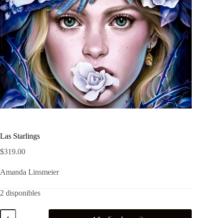
Las Starlings
$
319.00
Amanda Linsmeier
2 disponibles
Las