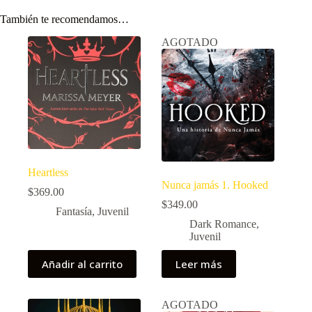
También te recomendamos…
AGOTADO
Heartless
Nunca jamás 1. Hooked
$
369.00
$
349.00
Fantasía
,
Juvenil
Dark Romance
,
Juvenil
Añadir al carrito
Leer más
AGOTADO