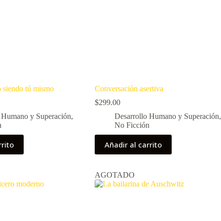
o siendo tú mismo
Conversación asertiva
$
299.00
o Humano y Superación
,
Desarrollo Humano y Superación
,
n
No Ficción
rrito
Añadir al carrito
AGOTADO