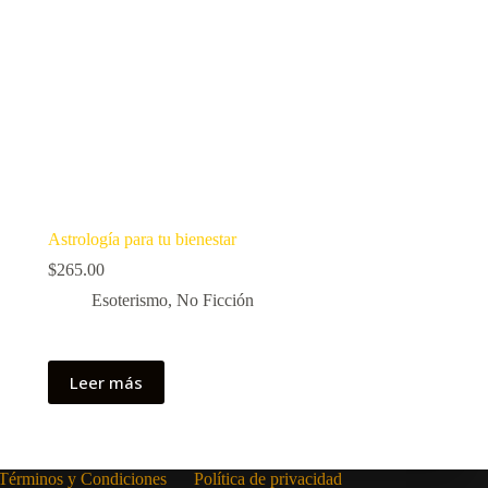
Astrología para tu bienestar
$
265.00
Esoterismo
,
No Ficción
Leer más
Términos y Condiciones
Política de privacidad