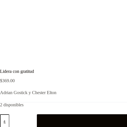
Lidera con gratitud
$
369.00
Adrian Gostick y Chester Elton
2 disponibles
Lidera
con
gratitud