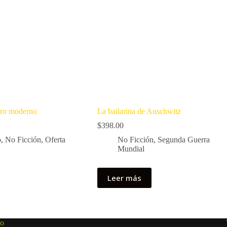
ero moderno
La bailarina de Auschwitz
$
398.00
o
,
No Ficción
,
Oferta
No Ficción
,
Segunda Guerra
Mundial
Leer más
lo