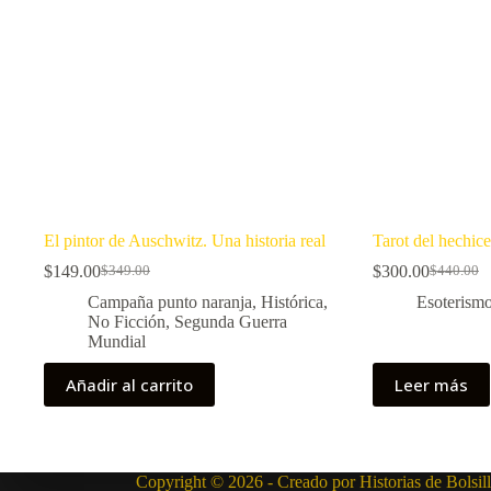
El pintor de Auschwitz. Una historia real
Tarot del hechic
$
149.00
$
300.00
$
349.00
$
440.00
El
El
El
El
precio
precio
precio
precio
Campaña punto naranja
,
Histórica
,
Esoterism
original
actual
original
actual
No Ficción
,
Segunda Guerra
era:
es:
era:
es:
Mundial
$349.00.
$149.00.
$440.00.
$300.00.
Añadir al carrito
Leer más
Copyright © 2026 - Creado por Historias de Bolsil