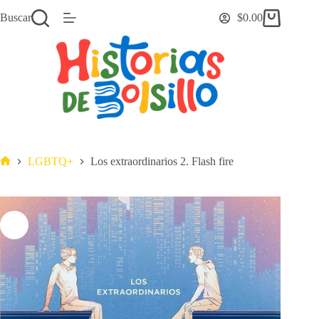
Saltar
Buscar
$
0.00
al
Carro
contenido
de
compra
LGBTQ+
Los extraordinarios 2. Flash fire
Inicio