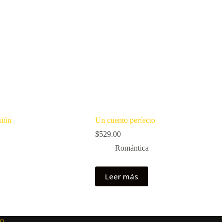
sión
Un cuento perfecto
$
529.00
Romántica
Leer más
lo