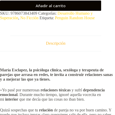
Añadir al carrito
SKU:
9786073843409
Categorías:
Desarrollo Humano y
Superación
,
No Ficción
Etiqueta:
Penguin Random House
Descripción
María
Esclapez
, la psicóloga clínica, sexóloga y terapeuta de
parejas que arrasa en redes, te invita a construir relaciones sanas
y a mejorar las que ya tienes.
«Yo pasé por numerosas
relaciones tóxicas
y sufrí
dependencia
emocional
. Durante mucho tiempo, ignoré aquella vocecita en
mi
interior
que me decía que las cosas no iban bien.
Quizá sospechas que tu
relación
de pareja no va por buen camino. Y
puede que incluso tengas claro quequieres salir de ella, pero no sabes