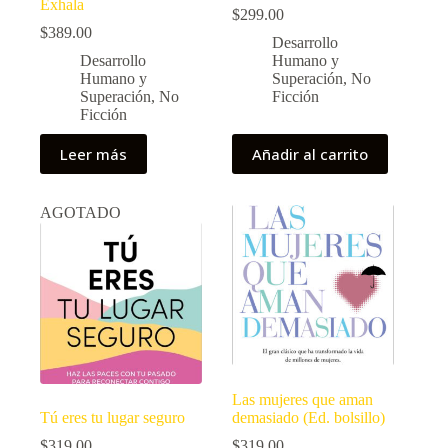
Exhala
$
299.00
$
389.00
Desarrollo
Desarrollo
Humano y
Humano y
Superación
,
No
Superación
,
No
Ficción
Ficción
Leer más
Añadir al carrito
AGOTADO
Las mujeres que aman
Tú eres tu lugar seguro
demasiado (Ed. bolsillo)
$
319.00
$
319.00