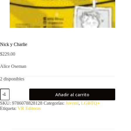
Nick y Charlie
$
229.00
Alice Oseman
2 disponibles
Nick
Añadir al carrito
y
Charlie
SKU:
9786078828128
Categorías:
Juvenil
,
LGBTQ+
cantidad
Etiqueta:
VR Editoras