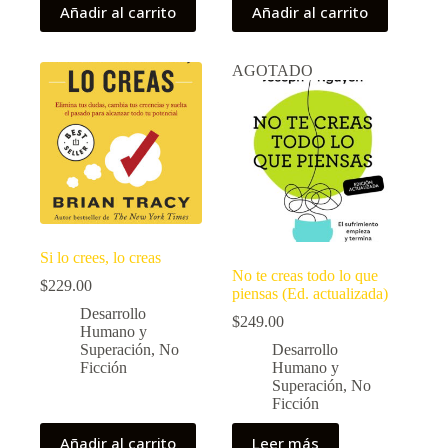
Añadir al carrito
Añadir al carrito
AGOTADO
Si lo crees, lo creas
No te creas todo lo que
$
229.00
piensas (Ed. actualizada)
Desarrollo
$
249.00
Humano y
Superación
,
No
Desarrollo
Ficción
Humano y
Superación
,
No
Ficción
Añadir al carrito
Leer más