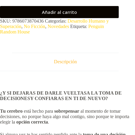
Añadir al carrito
SKU:
9786073870436
Categorías:
Desarrollo Humano y
Superación
,
No Ficción
,
Novedades
Etiqueta:
Penguin
Random House
Descripción
¿Y SI DEJARAS DE DARLE VUELTASA LA TOMA DE
DECISIONESY CONFIARAS EN TI DE NUEVO?
Tu cerebro
está hecho para
sobrepensar
al momento de tomar
decisiones, no porque haya algo mal contigo, sino porque te importa
elegir la
opción correcta
.
Si alguna vez te has sentido perdido ante la
toma de una decisión
,