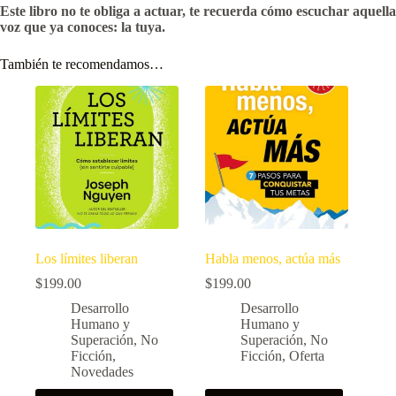
Este libro no te obliga a actuar, te recuerda cómo escuchar aquella
voz que ya conoces: la tuya.
También te recomendamos…
Los límites liberan
Habla menos, actúa más
$
199.00
$
199.00
Desarrollo
Desarrollo
Humano y
Humano y
Superación
,
No
Superación
,
No
Ficción
,
Ficción
,
Oferta
Novedades