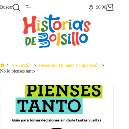
Saltar
Buscar
$
0.00
al
Carro
contenido
de
compra
No Ficción
Desarrollo Humano y Superación
Inicio
No lo pienses tanto