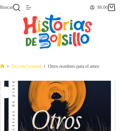
Saltar
Buscar
$
0.00
al
Carro
contenido
de
compra
Ficción General
Otros nombres para el amor
Inicio