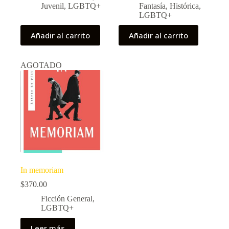
Juvenil
,
LGBTQ+
Fantasía
,
Histórica
,
LGBTQ+
Añadir al carrito
Añadir al carrito
AGOTADO
In memoriam
$
370.00
Ficción General
,
LGBTQ+
Leer más