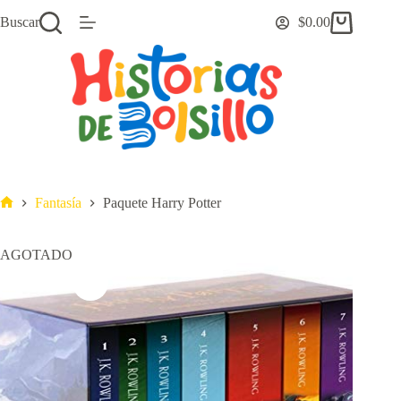
Saltar
Buscar
$
0.00
al
Carro
contenido
de
compra
Fantasía
Paquete Harry Potter
Inicio
AGOTADO