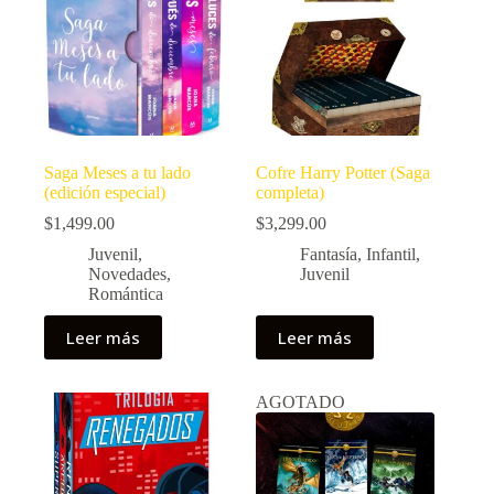
Saga Meses a tu lado
Cofre Harry Potter (Saga
(edición especial)
completa)
$
1,499.00
$
3,299.00
Juvenil
,
Fantasía
,
Infantil
,
Novedades
,
Juvenil
Romántica
Leer más
Leer más
AGOTADO