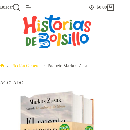
Saltar
Buscar
$
0.00
al
Carro
contenido
de
compra
Ficción General
Paquete Markus Zusak
Inicio
AGOTADO