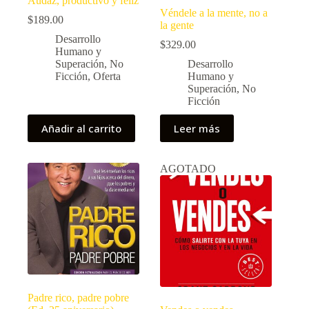
Audaz, productivo y feliz
Véndele a la mente, no a
$
189.00
la gente
Desarrollo
$
329.00
Humano y
Superación
,
No
Desarrollo
Ficción
,
Oferta
Humano y
Superación
,
No
Ficción
Añadir al carrito
Leer más
AGOTADO
Padre rico, padre pobre