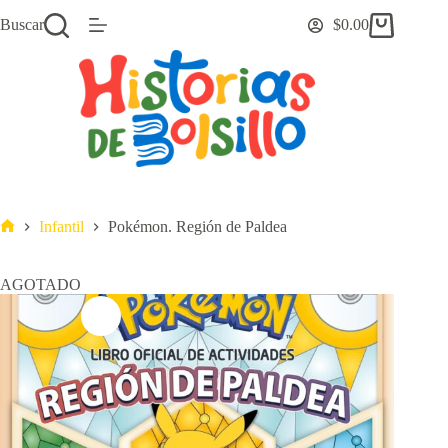
Saltar
Buscar
$
0.00
al
Carro
contenido
de
compra
Infantil
Pokémon. Región de Paldea
Inicio
AGOTADO