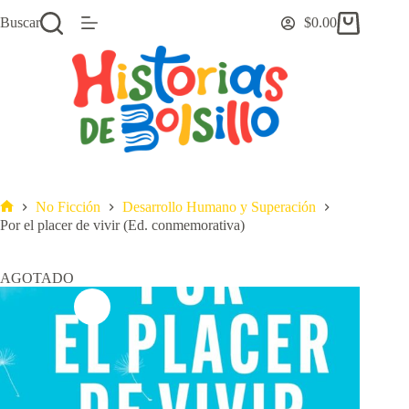
Saltar
Buscar
$
0.00
al
Carro
contenido
de
compra
No Ficción
Desarrollo Humano y Superación
Inicio
Por el placer de vivir (Ed. conmemorativa)
AGOTADO