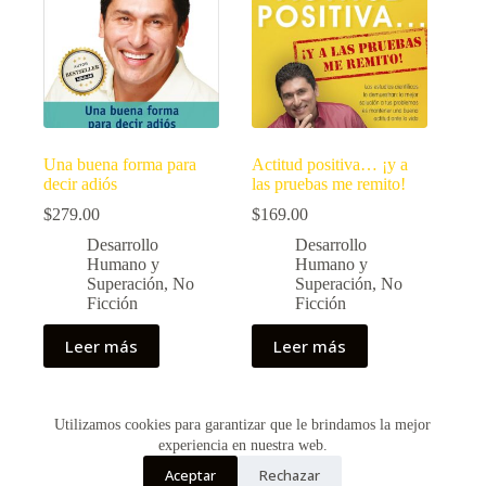
Una buena forma para
Actitud positiva… ¡y a
decir adiós
las pruebas me remito!
$
279.00
$
169.00
Desarrollo
Desarrollo
Humano y
Humano y
Superación
,
No
Superación
,
No
Ficción
Ficción
Leer más
Leer más
Utilizamos cookies para garantizar que le brindamos la mejor
Copyright © 2026 - Creado por Historias de Bolsillo
experiencia en nuestra web.
Aceptar
Rechazar