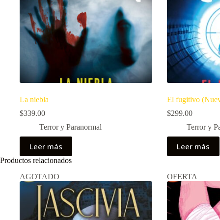
La niebla
El fugitivo (Nue
$
339.00
$
299.00
Terror y Paranormal
Terror y P
Leer más
Leer más
Productos relacionados
AGOTADO
OFERTA