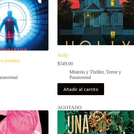
Holly
va portada)
$
549.00
Misterio y Thriller
,
Terror y
aranormal
Paranormal
Añadir al carrito
AGOTADO