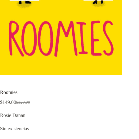
Roomies
$
149.00
$
329.00
El
El
precio
precio
Rosie Danan
original
actual
era:
es:
$329.00.
$149.00.
Sin existencias