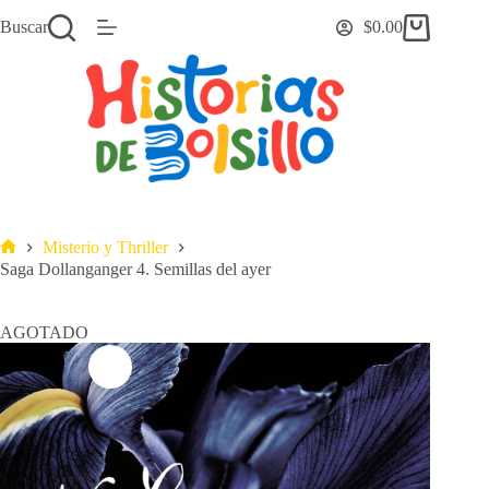
Saltar
Buscar
$
0.00
al
Carro
contenido
de
compra
Misterio y Thriller
Inicio
Saga Dollanganger 4. Semillas del ayer
AGOTADO