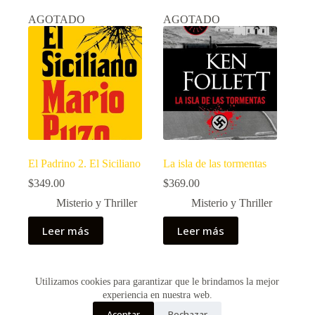
AGOTADO
AGOTADO
El Padrino 2. El Siciliano
La isla de las tormentas
$
349.00
$
369.00
Misterio y Thriller
Misterio y Thriller
Leer más
Leer más
Utilizamos cookies para garantizar que le brindamos la mejor
Copyright © 2026 - Creado por Historias de Bolsillo
experiencia en nuestra web.
Aceptar
Rechazar