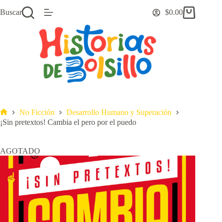
Saltar
Buscar
$
0.00
al
Carro
contenido
de
compra
No Ficción
Desarrollo Humano y Superación
Inicio
¡Sin pretextos! Cambia el pero por el puedo
AGOTADO