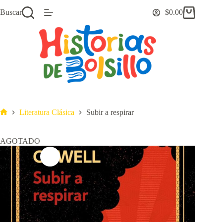
Saltar
Buscar
$
0.00
al
Carro
contenido
de
compra
Literatura Clásica
Subir a respirar
Inicio
AGOTADO