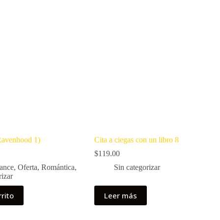
 Ravenhood 1)
Cita a ciegas con un libro 8
$
119.00
ance
,
Oferta
,
Romántica
,
Sin categorizar
rizar
rrito
Leer más