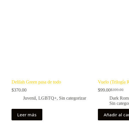
Delilah Green pasa de todo
Vuelo (Trilogía
$
370.00
$
99.00
$
399.00
El
El
precio
precio
Juvenil
,
LGBTQ+
,
Sin categorizar
Dark Rom
original
actual
Sin catego
era:
es:
$399.00.
$99.00.
Leer más
Añadir al ca