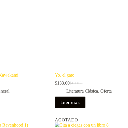
 Kawakami
Yo, el gato
$
133.00
$
190.00
El
El
precio
precio
neral
Literatura Clásica
,
Oferta
original
actual
era:
es:
Leer más
$190.00.
$133.00.
AGOTADO