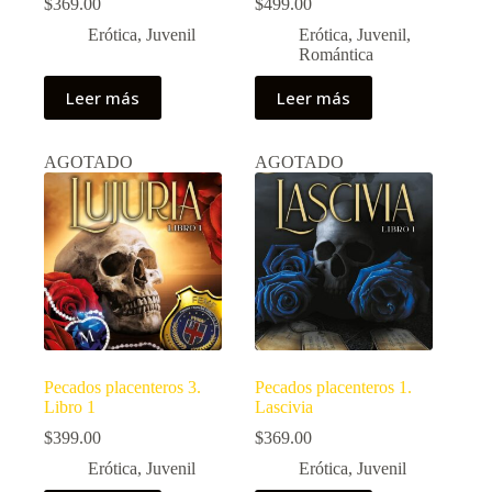
$
369.00
$
499.00
Erótica
,
Juvenil
Erótica
,
Juvenil
,
Romántica
Leer más
Leer más
AGOTADO
AGOTADO
Pecados placenteros 3.
Pecados placenteros 1.
Libro 1
Lascivia
$
399.00
$
369.00
Erótica
,
Juvenil
Erótica
,
Juvenil