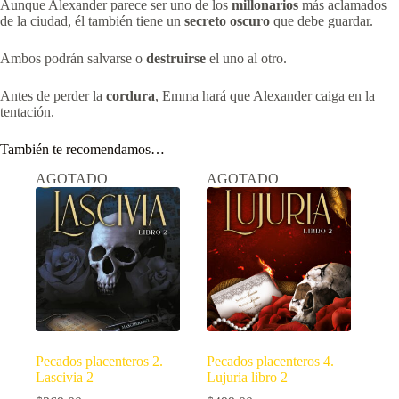
Aunque Alexander parece ser uno de los
millonarios
más aclamados
de la ciudad, él también tiene un
secreto oscuro
que debe guardar.
Ambos podrán salvarse o
destruirse
el uno al otro.
Antes de perder la
cordura
, Emma hará que Alexander caiga en la
tentación.
También te recomendamos…
AGOTADO
AGOTADO
Pecados placenteros 2.
Pecados placenteros 4.
Lascivia 2
Lujuria libro 2