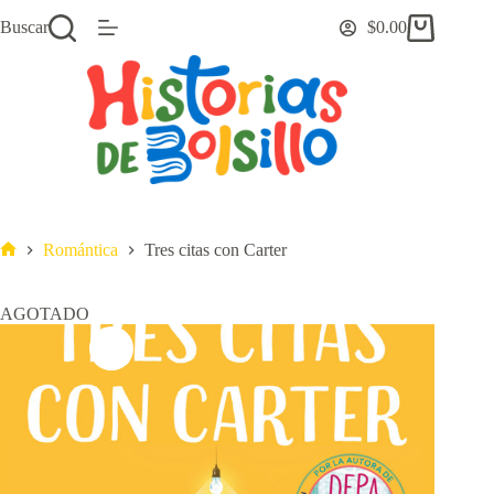
Saltar
Buscar
$
0.00
al
Carro
contenido
de
compra
Romántica
Tres citas con Carter
Inicio
AGOTADO